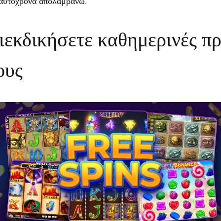
ταυτόχρονα απολαμβάνω.
ιεκδικήσετε καθημερινές π
ους