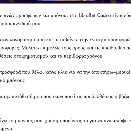
ρινών προσφορών και μπόνους στο LibraBet Casino είναι εύκ
ρία παιχνιδιού μου.
στον λογαριασμό μου και μεταβαίνω στην ενότητα προσφορώ
ροσφορές. Μελετώ επιμελώς τους όρους και τις προϋποθέσεις
έσεις στοιχηματισμού και τα περιθώρια χρόνου.
προσφορά που θέλω, κάνω κλικ για να την αποκτήσω—μερικές
ικό μπόνους.
 την κατάθεσή μου που ικανοποιεί τις προϋποθέσεις ή βάζω 
νω το μπόνους μου, χρησιμοποιώντας το για να ανακαλύψω ν
ώμενα.