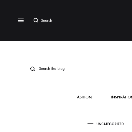
FASHION
INSPIRATIO
UNCATEGORIZED