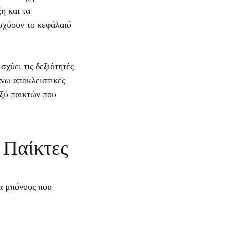
η και τα
σχύουν το κεφάλαιό
σχύει τις δεξιότητές
άνω αποκλειστικές
αξύ παικτών που
 Παίκτες
ία μπόνους που