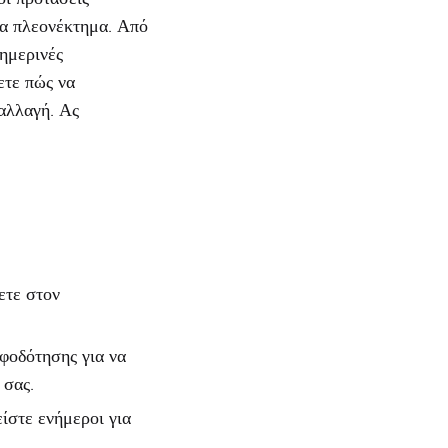
να πλεονέκτημα. Από
ημερινές
ετε πώς να
 αλλαγή. Ας
ετε στον
φοδότησης για να
 σας.
ίστε ενήμεροι για
.