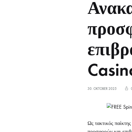
Ανακα
προσφ
επιβρ
Casin
30. OKTOBER 2025
Ως τακτικός παίκτης 
προσφορών και επιβ