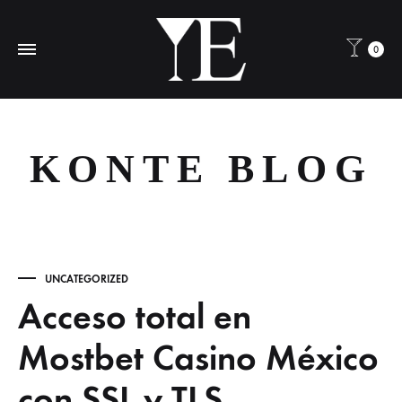
0
KONTE BLOG
UNCATEGORIZED
Acceso total en
Mostbet Casino México
con SSL y TLS