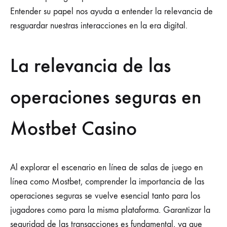
Entender su papel nos ayuda a entender la relevancia de
resguardar nuestras interacciones en la era digital.
La relevancia de las
operaciones seguras en
Mostbet Casino
Al explorar el escenario en línea de salas de juego en
línea como Mostbet, comprender la importancia de las
operaciones seguras se vuelve esencial tanto para los
jugadores como para la misma plataforma. Garantizar la
seguridad de las transacciones es fundamental, ya que