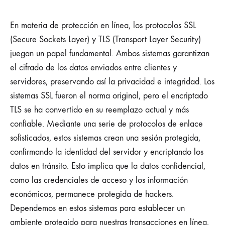
En materia de protección en línea, los protocolos SSL
(Secure Sockets Layer) y TLS (Transport Layer Security)
juegan un papel fundamental. Ambos sistemas garantizan
el cifrado de los datos enviados entre clientes y
servidores, preservando así la privacidad e integridad. Los
sistemas SSL fueron el norma original, pero el encriptado
TLS se ha convertido en su reemplazo actual y más
confiable. Mediante una serie de protocolos de enlace
sofisticados, estos sistemas crean una sesión protegida,
confirmando la identidad del servidor y encriptando los
datos en tránsito. Esto implica que la datos confidencial,
como las credenciales de acceso y los información
económicos, permanece protegida de hackers.
Dependemos en estos sistemas para establecer un
ambiente protegido para nuestras transacciones en línea.