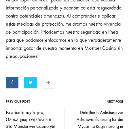
información personalizada y económica está resguardada
contra potenciales amenazas. Al comprender e aplicar
estas medidas de protección, mejoramos nuestra vivencia
de participación. Prioricemos nuestra seguridad en línea
para que podamos enfocarnos en lo que verdaderamente
importa: gozar de nuestro momento en Mostbet Casino sin
preocupaciones.
PREVIOUS POST
NEXT POST
Βελτίωση ταχύτητας
Detaillierte Anleitung zur
Ολοκληρωμένη σύνδεση
Adressverifizierung für die
στο Monsterwin Casino για
Mycasino-Registrierung in