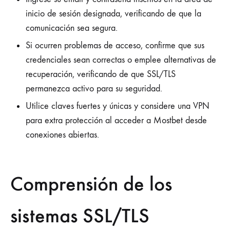
inicio de sesión designada, verificando de que la
comunicación sea segura.
Si ocurren problemas de acceso, confirme que sus
credenciales sean correctas o emplee alternativas de
recuperación, verificando de que SSL/TLS
permanezca activo para su seguridad.
Utilice claves fuertes y únicas y considere una VPN
para extra protección al acceder a Mostbet desde
conexiones abiertas.
Comprensión de los
sistemas SSL/TLS