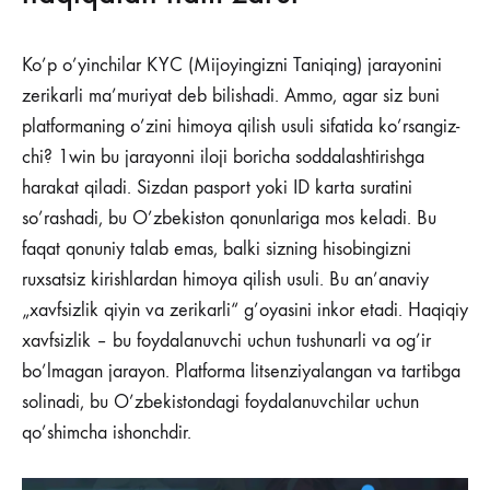
Ko’p o’yinchilar KYC (Mijoyingizni Taniqing) jarayonini
zerikarli ma’muriyat deb bilishadi. Ammo, agar siz buni
platformaning o’zini himoya qilish usuli sifatida ko’rsangiz-
chi? 1win bu jarayonni iloji boricha soddalashtirishga
harakat qiladi. Sizdan pasport yoki ID karta suratini
so’rashadi, bu O’zbekiston qonunlariga mos keladi. Bu
faqat qonuniy talab emas, balki sizning hisobingizni
ruxsatsiz kirishlardan himoya qilish usuli. Bu an’anaviy
„xavfsizlik qiyin va zerikarli“ g’oyasini inkor etadi. Haqiqiy
xavfsizlik – bu foydalanuvchi uchun tushunarli va og’ir
bo’lmagan jarayon. Platforma litsenziyalangan va tartibga
solinadi, bu O’zbekistondagi foydalanuvchilar uchun
qo’shimcha ishonchdir.