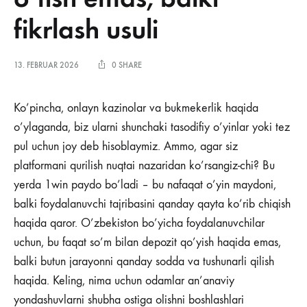
fikrlash usuli
13. FEBRUAR 2026
0 SHARE
Ko’pincha, onlayn kazinolar va bukmekerlik haqida
o’ylaganda, biz ularni shunchaki tasodifiy o’yinlar yoki tez
pul uchun joy deb hisoblaymiz. Ammo, agar siz
platformani qurilish nuqtai nazaridan ko’rsangiz-chi? Bu
yerda 1win paydo bo’ladi – bu nafaqat o’yin maydoni,
balki foydalanuvchi tajribasini qanday qayta ko’rib chiqish
haqida qaror. O’zbekiston bo’yicha foydalanuvchilar
uchun, bu faqat so’m bilan depozit qo’yish haqida emas,
balki butun jarayonni qanday sodda va tushunarli qilish
haqida. Keling, nima uchun odamlar an’anaviy
yondashuvlarni shubha ostiga olishni boshlashlari