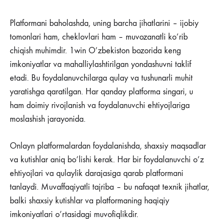
Platformani baholashda, uning barcha jihatlarini – ijobiy
tomonlari ham, cheklovlari ham – muvozanatli ko’rib
chiqish muhimdir. 1win O’zbekiston bozorida keng
imkoniyatlar va mahalliylashtirilgan yondashuvni taklif
etadi. Bu foydalanuvchilarga qulay va tushunarli muhit
yaratishga qaratilgan. Har qanday platforma singari, u
ham doimiy rivojlanish va foydalanuvchi ehtiyojlariga
moslashish jarayonida.
Onlayn platformalardan foydalanishda, shaxsiy maqsadlar
va kutishlar aniq bo’lishi kerak. Har bir foydalanuvchi o’z
ehtiyojlari va qulaylik darajasiga qarab platformani
tanlaydi. Muvaffaqiyatli tajriba – bu nafaqat texnik jihatlar,
balki shaxsiy kutishlar va platformaning haqiqiy
imkoniyatlari o’rtasidagi muvofiqlikdir.