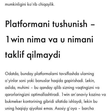
mumkinligini ko’rib chiqaylik.
Platformani tushunish –
1win nima va u nimani
taklif qilmaydi
Odatda, bunday platformalarni tavsiflashda ularning
o’yinlar soni yoki bonuslar haqida gapirishadi. Lekin,
aslida, muhimi – bu qanday qilib sizning vaqtingizni va
qarorlaringizni optimallashtiradi.
1win
an’anaviy kazino va
bukmeker kontorining gibridi sifatida ishlaydi, lekin bu
uning haqiqiy qiyofasi emas. Asosiy g’oya – barcha