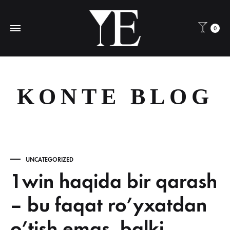
0
KONTE BLOG
UNCATEGORIZED
1win haqida bir qarash
– bu faqat ro’yxatdan
o’tish emas, balki