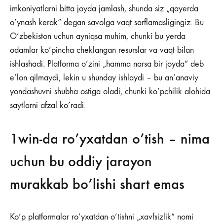
imkoniyatlarni bitta joyda jamlash, shunda siz „qayerda
o’ynash kerak“ degan savolga vaqt sarflamasligingiz. Bu
O’zbekiston uchun ayniqsa muhim, chunki bu yerda
odamlar ko’pincha cheklangan resurslar va vaqt bilan
ishlashadi. Platforma o’zini „hamma narsa bir joyda“ deb
e’lon qilmaydi, lekin u shunday ishlaydi – bu an’anaviy
yondashuvni shubha ostiga oladi, chunki ko’pchilik alohida
saytlarni afzal ko’radi.
1win-da ro’yxatdan o’tish – nima
uchun bu oddiy jarayon
murakkab bo’lishi shart emas
Ko’p platformalar ro’yxatdan o’tishni „xavfsizlik“ nomi