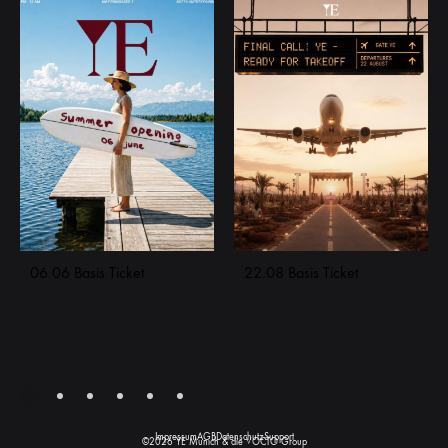
06.06 Basis Ticket
22.08 Basis Ticket
€
27,00
€
29,00
inkl. MwSt.
inkl. MwSt.
Impressum
AGB
Datenschutz
Support
©2026 YE Munich & die VOCTO Group